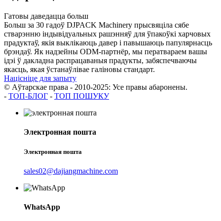
Гатовы даведацца больш
Больш за 30 гадоў DJPACK Machinery прысвяціла сябе
стварэнню індывідуальных рашэнняў для ўпакоўкі харчовых
прадуктаў, якія выклікаюць давер і павышаюць папулярнасць
брэндаў. Як надзейны ODM-партнёр, мы ператвараем вашы
ідэі ў дакладна распрацаваныя прадукты, забяспечваючы
якасць, якая ўстанаўлівае галіновы стандарт.
Націсніце для запыту
© Аўтарскае права - 2010-2025: Усе правы абаронены.
-
ТОП-БЛОГ
-
ТОП ПОШУКУ
Электронная пошта
Электронная пошта
sales02@dajiangmachine.com
WhatsApp