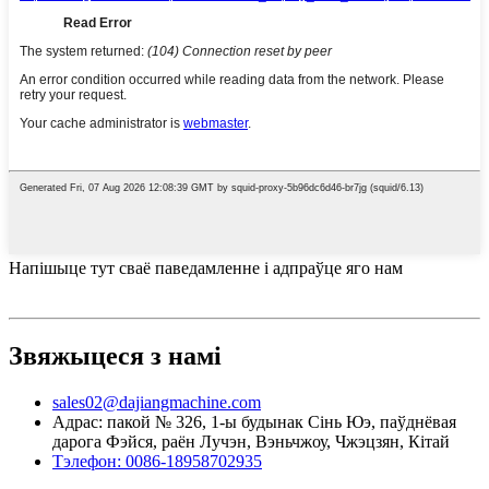
Напішыце тут сваё паведамленне і адпраўце яго нам
Звяжыцеся з намі
sales02@dajiangmachine.com
Адрас: пакой № 326, 1-ы будынак Сінь Юэ, паўднёвая
дарога Фэйся, раён Лучэн, Вэньчжоу, Чжэцзян, Кітай
Тэлефон: 0086-18958702935