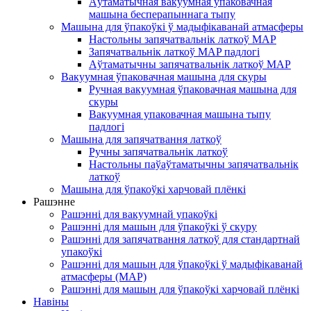
Аўтаматычная вакуумная упаковачная
машына бесперапыннага тыпу
Машына для ўпакоўкі ў мадыфікаванай атмасферы
Настольны запячатвальнік латкоў MAP
Запячатвальнік латкоў MAP падлогі
Аўтаматычны запячатвальнік латкоў MAP
Вакуумная ўпаковачная машына для скуры
Ручная вакуумная ўпаковачная машына для
скуры
Вакуумная упаковачная машына тыпу
падлогі
Машына для запячатвання латкоў
Ручны запячатвальнік латкоў
Настольны паўаўтаматычны запячатвальнік
латкоў
Машына для ўпакоўкі харчовай плёнкі
Рашэнне
Рашэнні для вакуумнай упакоўкі
Рашэнні для машын для ўпакоўкі ў скуру
Рашэнні для запячатвання латкоў для стандартнай
упакоўкі
Рашэнні для машын для ўпакоўкі ў мадыфікаванай
атмасферы (MAP)
Рашэнні для машын для ўпакоўкі харчовай плёнкі
Навіны