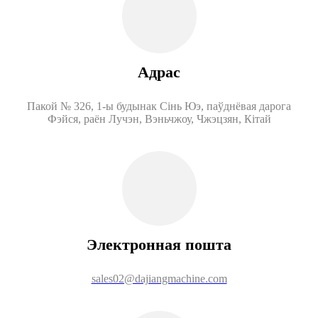
Адрас
Пакой № 326, 1-ы будынак Сінь Юэ, паўднёвая дарога
Фэйся, раён Лучэн, Вэньчжоу, Чжэцзян, Кітай
Электронная пошта
sales02@dajiangmachine.com