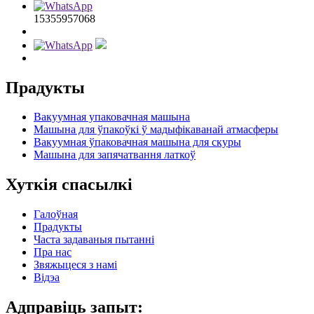
15355957068
Прадукты
Вакуумная упаковачная машына
Машына для ўпакоўкі ў мадыфікаванай атмасферы
Вакуумная ўпаковачная машына для скуры
Машына для запячатвання латкоў
Хуткія спасылкі
Галоўная
Прадукты
Часта задаваныя пытанні
Пра нас
Звяжыцеся з намі
Відэа
Адправіць запыт: