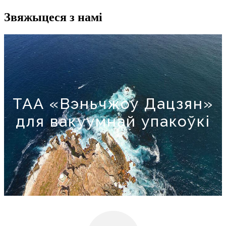
Звяжыцеся з намі
ТАА «Вэньчжоу Дацзян»
для вакуумнай упакоўкі