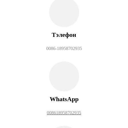
Тэлефон
0086-18958702935
WhatsApp
008618958702935