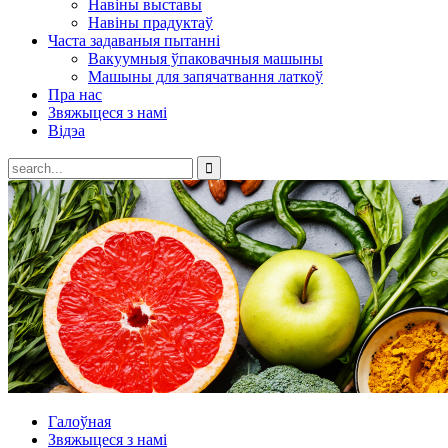
Навіны выставы
Навіны прадуктаў
Часта задаваныя пытанні
Вакуумныя ўпаковачныя машыны
Машыны для запячатвання латкоў
Пра нас
Звяжыцеся з намі
Відэа
Галоўная
Звяжыцеся з намі