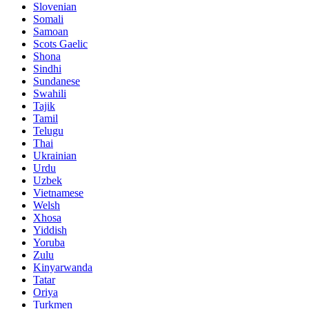
Slovenian
Somali
Samoan
Scots Gaelic
Shona
Sindhi
Sundanese
Swahili
Tajik
Tamil
Telugu
Thai
Ukrainian
Urdu
Uzbek
Vietnamese
Welsh
Xhosa
Yiddish
Yoruba
Zulu
Kinyarwanda
Tatar
Oriya
Turkmen